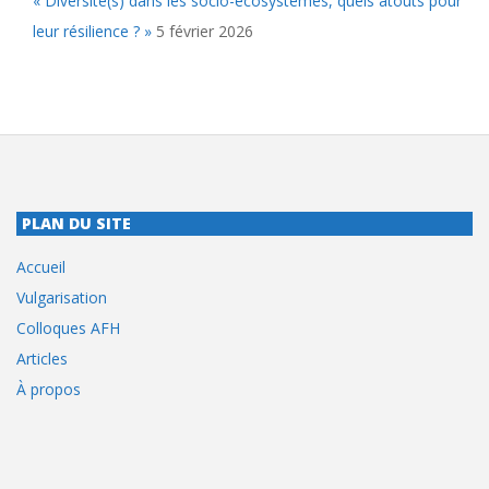
« Diversité(s) dans les socio-écosystèmes, quels atouts pour
leur résilience ? »
5 février 2026
PLAN DU SITE
Accueil
Vulgarisation
Colloques AFH
Articles
À propos