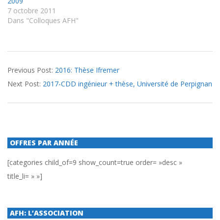
2009
7 octobre 2011
Dans "Colloques AFH"
2017-
Previous Post:
2016: Thèse Ifremer
03-
Next Post:
2017-CDD ingénieur + thèse, Université de Perpignan
09
OFFRES PAR ANNÉE
[categories child_of=9 show_count=true order= »desc »
title_li= » »]
AFH: L’ASSOCIATION