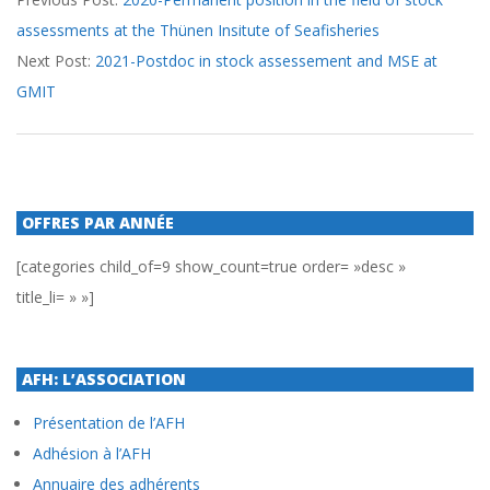
03-
assessments at the Thünen Insitute of Seafisheries
11
Next Post:
2021-Postdoc in stock assessement and MSE at
GMIT
OFFRES PAR ANNÉE
[categories child_of=9 show_count=true order= »desc »
title_li= » »]
AFH: L’ASSOCIATION
Présentation de l’AFH
Adhésion à l’AFH
Annuaire des adhérents