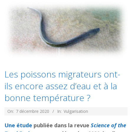
Les poissons migrateurs ont-
ils encore assez d’eau et à la
bonne température ?
2020-
On:
7 décembre 2020
In:
Vulgarisation
12-
Une étude
publiée dans la revue
Science of the
07