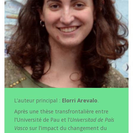
L’auteur principal :
Elorri Arevalo
.
Après une thèse transfrontalière entre
l’Université de Pau et l’
Universitad de País
Vasco
sur l’impact du changement du