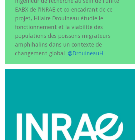
Ingénieur de recherche au sein de l’unité
EABX de l’INRAE et co-encadrant de ce
projet, Hilaire Drouineau étudie le
fonctionnement et la viabilité des
populations des poissons migrateurs
amphihalins dans un contexte de
changement global.
@DrouineauH