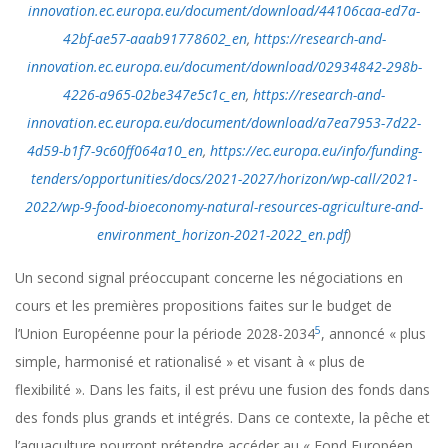
innovation.ec.europa.eu/document/download/44106caa-ed7a-
42bf-ae57-aaab91778602_en
,
https://research-and-
innovation.ec.europa.eu/document/download/02934842-298b-
4226-a965-02be347e5c1c_en
,
https://research-and-
innovation.ec.europa.eu/document/download/a7ea7953-7d22-
4d59-b1f7-9c60ff064a10_en
,
https://ec.europa.eu/info/funding-
tenders/opportunities/docs/2021-2027/horizon/wp-call/2021-
2022/wp-9-food-bioeconomy-natural-resources-agriculture-and-
environment_horizon-2021-2022_en.pdf
)
Un second signal préoccupant concerne les négociations en
cours et les premières propositions faites sur le budget de
5
l’Union Européenne pour la période 2028-2034
, annoncé « plus
simple, harmonisé et rationalisé » et visant à « plus de
flexibilité ». Dans les faits, il est prévu une fusion des fonds dans
des fonds plus grands et intégrés. Dans ce contexte, la pêche et
l’aquaculture pourront prétendre accéder au « Fond Européen