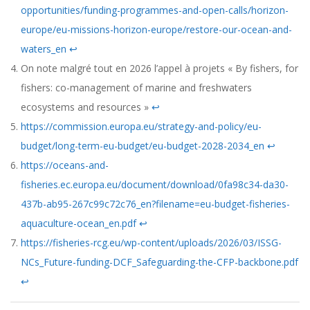
opportunities/funding-programmes-and-open-calls/horizon-
europe/eu-missions-horizon-europe/restore-our-ocean-and-
waters_en
↩︎
On note malgré tout en 2026 l’appel à projets « By fishers, for
fishers: co-management of marine and freshwaters
ecosystems and resources »
↩︎
https://commission.europa.eu/strategy-and-policy/eu-
budget/long-term-eu-budget/eu-budget-2028-2034_en
↩︎
https://oceans-and-
fisheries.ec.europa.eu/document/download/0fa98c34-da30-
437b-ab95-267c99c72c76_en?filename=eu-budget-fisheries-
aquaculture-ocean_en.pdf
↩︎
https://fisheries-rcg.eu/wp-content/uploads/2026/03/ISSG-
NCs_Future-funding-DCF_Safeguarding-the-CFP-backbone.pdf
↩︎