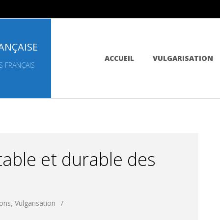
ANÇAISE
Primary
ACCUEIL
VULGARISATION
Navigation
S FRANÇAIS
Menu
table et durable des
ions
,
Vulgarisation