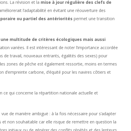
ons. La révision et la
mise à jour régulière des clefs de
améliorerait l’adaptabilité en évitant une réouverture des
oraire ou partiel des antériorités
permet une transition
une multitude de critères écologiques mais aussi
ion variées. Il est intéressant de noter l’importance accordée
ons de travail, nouveaux entrants, égalités des sexes) pour
té des zones de pêche est également ressortie, moins en termes
on d’empreinte carbone, d’équité pour les navires côtiers et
n ce qui concerne la répartition nationale actuelle et
 vue de manière ambiguë : à la fois nécessaire pour s’adapter
et non souhaitable car elle risque de remettre en question la
itères initiaux ou de générer des conflits répétés et des lenteurs.