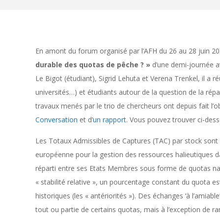
En amont du forum organisé par l’AFH du 26 au 28 juin 2
durable des quotas de pêche ? »
d’une demi-journée av
Le Bigot (étudiant), Sigrid Lehuta et Verena Trenkel, il a ré
universités…) et étudiants autour de la question de la répa
travaux menés par le trio de chercheurs ont depuis fait l’o
Conversation
et d’
un rapport
. Vous pouvez trouver ci-dess
Les Totaux Admissibles de Captures (TAC) par stock sont l
européenne pour la gestion des ressources halieutiques 
réparti entre ses Etats Membres sous forme de quotas nati
« stabilité relative », un pourcentage constant du quota e
historiques (les « antériorités »). Des échanges ‘à l’amia
tout ou partie de certains quotas, mais à l’exception de r