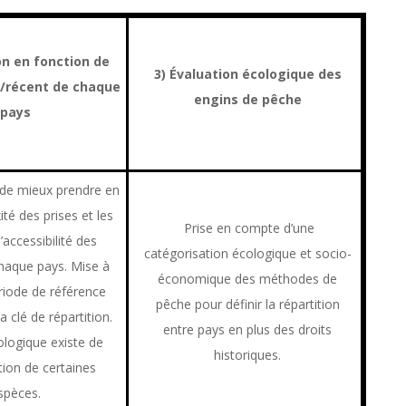
on en fonction de
3) Évaluation écologique des
el/récent de chaque
engins de pêche
pays
 de mieux prendre en
té des prises et les
Prise en compte d’une
’accessibilité des
catégorisation écologique et socio-
haque pays. Mise à
économique des méthodes de
ériode de référence
pêche pour définir la répartition
a clé de répartition.
entre pays en plus des droits
ologique existe de
historiques.
tion de certaines
spèces.