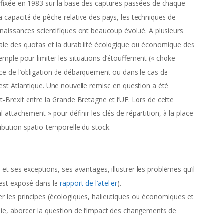
on, fixée en 1983 sur la base des captures passées de chaque
a capacité de pêche relative des pays, les techniques de
onnaissances scientifiques ont beaucoup évolué. A plusieurs
tionale des quotas et la durabilité écologique ou économique des
emple pour limiter les situations d’étouffement (« choke
ace de l’obligation de débarquement ou dans le cas de
st Atlantique. Une nouvelle remise en question a été
Brexit entre la Grande Bretagne et l’UE. Lors de cette
 attachement » pour définir les clés de répartition, à la place
tribution spatio-temporelle du stock.
t ses exceptions, ses avantages, illustrer les problèmes qu’il
l est exposé dans le
rapport de l’atelier
).
ter les principes (écologiques, halieutiques ou économiques et
blie, aborder la question de l’impact des changements de