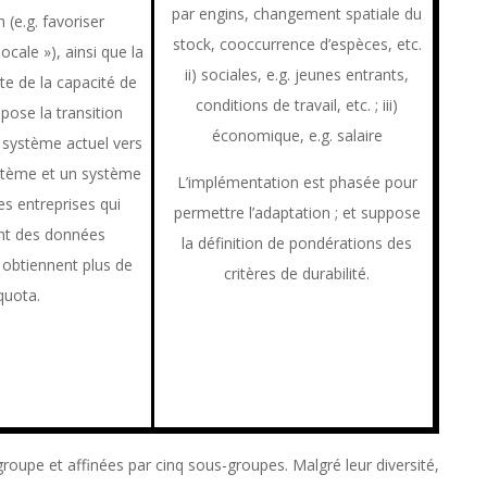
par engins, changement spatiale du
n (e.g. favoriser
stock, cooccurrence d’espèces, etc.
locale »), ainsi que la
ii) sociales, e.g. jeunes entrants,
e de la capacité de
conditions de travail, etc. ; iii)
ppose la transition
économique, e.g. salaire
 système actuel vers
stème et un système
L’implémentation est phasée pour
les entreprises qui
permettre l’adaptation ; et suppose
nt des données
la définition de pondérations des
n obtiennent plus de
critères de durabilité.
quota.
 groupe et affinées par cinq sous-groupes. Malgré leur diversité,