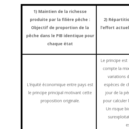
1) Maintien de la richesse
produite par la filière pêche :
2) Répartiti
Objectif de proportion de la
l’effort actu
pêche dans le PIB identique pour
chaque état
Le principe est
compte la mixi
variations d
L’équité économique entre pays est
espèces de c
le principe principal motivant cette
jour de la p
proposition originale.
pour calculer l
Un risque bi
surexploita
e