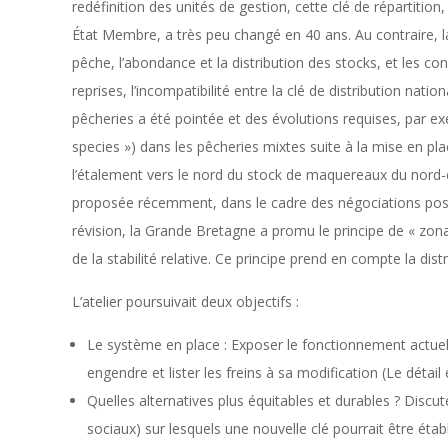
redéfinition des unités de gestion, cette clé de répartiti
État Membre, a très peu changé en 40 ans. Au contraire, l
pêche, l’abondance et la distribution des stocks, et les c
reprises, l’incompatibilité entre la clé de distribution na
pêcheries a été pointée et des évolutions requises, par ex
species ») dans les pêcheries mixtes suite à la mise en pl
l’étalement vers le nord du stock de maquereaux du nord-e
proposée récemment, dans le cadre des négociations post-
révision, la Grande Bretagne a promu le principe de « zonal
de la stabilité relative. Ce principe prend en compte la dis
L’atelier poursuivait deux objectifs :
Le système en place : Exposer le fonctionnement actuel e
engendre et lister les freins à sa modification (Le détai
Quelles alternatives plus équitables et durables ? Discu
sociaux) sur lesquels une nouvelle clé pourrait être éta