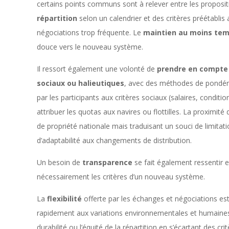
certains points communs sont à relever entre les propositi
répartition
selon un calendrier et des critères préétablis 
négociations trop fréquente. Le
maintien au moins temp
douce vers le nouveau système.
Il ressort également une volonté de
prendre en compte 
sociaux ou halieutiques
, avec des méthodes de pondérat
par les participants aux critères sociaux (salaires, conditi
attribuer les quotas aux navires ou flottilles. La proximi
de propriété nationale mais traduisant un souci de limitati
d’adaptabilité aux changements de distribution.
Un besoin de
transparence
se fait également ressentir e
nécessairement les critères d’un nouveau système.
La
flexibilité
offerte par les échanges et négociations est
rapidement aux variations environnementales et humaines 
durabilité ou l’équité de la répartition en s’écartant des cr