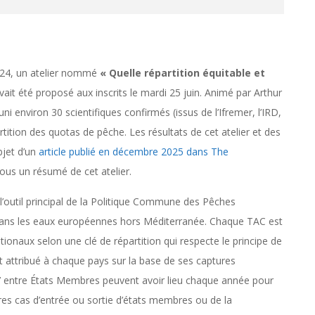
024, un atelier nommé
« Quelle répartition équitable et
ait été proposé aux inscrits le mardi 25 juin. Animé par Arthur
uni environ 30 scientifiques confirmés (issus de l’Ifremer, l’IRD,
rtition des quotas de pêche. Les résultats de cet atelier et des
bjet d’un
article publié en décembre 2025 dans The
ous un résumé de cet atelier.
’outil principal de la Politique Commune des Pêches
dans les eaux européennes hors Méditerranée. Chaque TAC est
onaux selon une clé de répartition qui respecte le principe de
st attribué à chaque pays sur la base de ses captures
ble’ entre États Membres peuvent avoir lieu chaque année pour
ares cas d’entrée ou sortie d’états membres ou de la