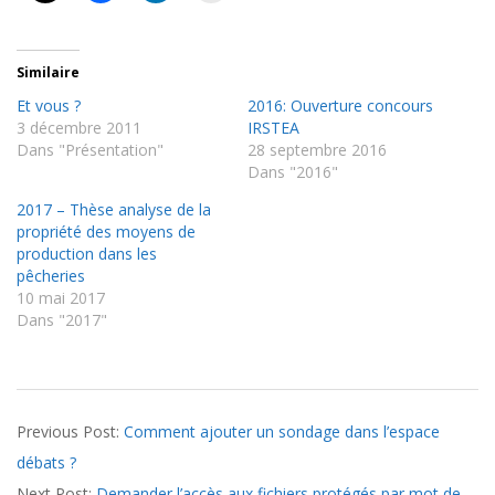
Similaire
Et vous ?
2016: Ouverture concours
3 décembre 2011
IRSTEA
Dans "Présentation"
28 septembre 2016
Dans "2016"
2017 – Thèse analyse de la
propriété des moyens de
production dans les
pêcheries
10 mai 2017
Dans "2017"
2011-
Previous Post:
Comment ajouter un sondage dans l’espace
11-
débats ?
09
Next Post:
Demander l’accès aux fichiers protégés par mot de