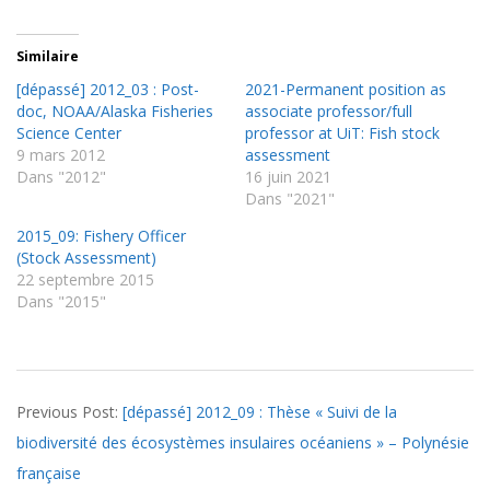
Similaire
[dépassé] 2012_03 : Post-
2021-Permanent position as
doc, NOAA/Alaska Fisheries
associate professor/full
Science Center
professor at UiT: Fish stock
9 mars 2012
assessment
Dans "2012"
16 juin 2021
Dans "2021"
2015_09: Fishery Officer
(Stock Assessment)
22 septembre 2015
Dans "2015"
2012-
Previous Post:
[dépassé] 2012_09 : Thèse « Suivi de la
08-
biodiversité des écosystèmes insulaires océaniens » – Polynésie
30
française