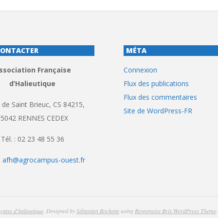
CONTACTER
MÉTA
ssociation Française
Connexion
d’Halieutique
Flux des publications
Flux des commentaires
 de Saint Brieuc, CS 84215,
Site de WordPress-FR
35042 RENNES CEDEX
Tél. : 02 23 48 55 36
:
afh@agrocampus-ouest.fr
çaise d'halieutique
. Designed by
Sébastien Rochette
using
Responsive Brix WordPress Theme