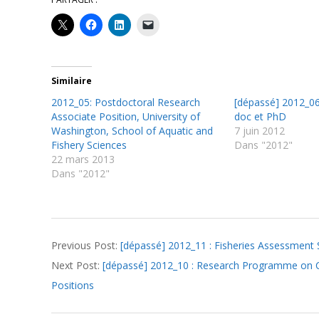
Similaire
2012_05: Postdoctoral Research
[dépassé] 2012_06
Associate Position, University of
doc et PhD
Washington, School of Aquatic and
7 juin 2012
Fishery Sciences
Dans "2012"
22 mars 2013
Dans "2012"
2012-
Previous Post:
[dépassé] 2012_11 : Fisheries Assessment S
10-
Next Post:
[dépassé] 2012_10 : Research Programme on 
25
Positions