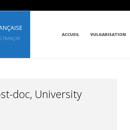
ANÇAISE
Primary
ACCUEIL
VULGARISATION
Navigation
S FRANÇAIS
Menu
st-doc, University