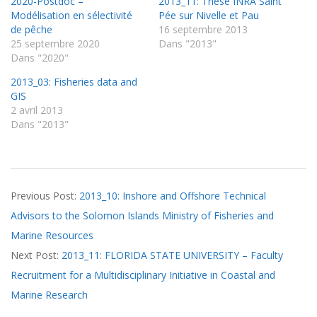
2020-Postdoc –
2013_11: Thèse INRA Saint
Modélisation en sélectivité
Pée sur Nivelle et Pau
de pêche
16 septembre 2013
25 septembre 2020
Dans "2013"
Dans "2020"
2013_03: Fisheries data and
GIS
2 avril 2013
Dans "2013"
2013-
Previous Post:
2013_10: Inshore and Offshore Technical
10-
Advisors to the Solomon Islands Ministry of Fisheries and
23
Marine Resources
Next Post:
2013_11: FLORIDA STATE UNIVERSITY – Faculty
Recruitment for a Multidisciplinary Initiative in Coastal and
Marine Research