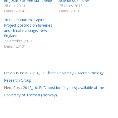
en-Josas / St Pée sur Nivelle
Scientifique, INRA
26 mai 2014
25 mars 2013
Dans "2014"
Dans "2013"
2013_11: Natural Capital
Project postdoc on fisheries
and climate change, New
England
23 octobre 2013
Dans "2013"
2013-
Previous Post:
2013_09: Ghent University – Marine Biology
09-
Research Group
16
Next Post:
2012_10: PhD-position (4 years) available at the
University of Tromsø (Norway)