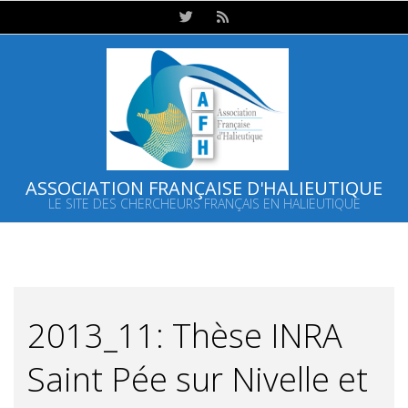
Skip
to
content
ASSOCIATION FRANÇAISE D'HALIEUTIQUE
LE SITE DES CHERCHEURS FRANÇAIS EN HALIEUTIQUE
Primary
Navigation
Menu
2013_11: Thèse INRA
Saint Pée sur Nivelle et