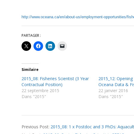
http://www.oceana.ca/en/about-us/employment-opportunities/fishe
PARTAGER :
Similaire
2015_08: Fisheries Scientist (3 Year
2015_12: Opening
Contractual Position)
Oceana Data & Fis
22 septembre 2015
22 janvier 2016
Dans "2015"
Dans "2015"
2015-
Previous Post:
2015_08: 1 x Postdoc and 3 PhDs: Aquacultu
09-