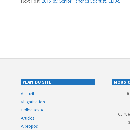
Next Post:
2015_09: Senior Fisheries Scientist, CEFAS
22
PLAN DU SITE
NOUS 
Accueil
A
Vulgarisation
Colloques AFH
65 rue
Articles
À propos