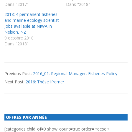
Dans "2017"
Dans "2018"
2018: 4 permanent fisheries
and marine ecology scientist
jobs available at NIWA in
Nelson, NZ
9 octobre 2018
Dans "2018"
2016-
Previous Post:
2016_01: Regional Manager, Fisheries Policy
03-
Next Post:
2016: Thèse Ifremer
15
OFFRES PAR ANNÉE
[categories child_of=9 show_count=true order= »desc »