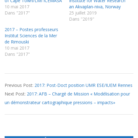
of Cape Town/LMI ICEMASA
Institute for Water Research
10 mai 2017
an Akvaplan-niva, Norway
Dans "2017"
25 juillet 2019
Dans "2019"
2017 – Postes professeurs
Institut Sciences de la Mer
de Rimouski
10 mai 2017
Dans "2017"
2018-
Previous Post:
2017: Post-Doct position UMR ESE/IUEM Rennes
02-
Next Post:
2017: AFB – Chargé de Mission « Modélisation pour
14
un démonstrateur cartographique pressions – impacts»