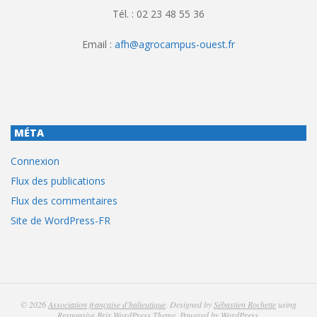
Tél. : 02 23 48 55 36
Email :
afh@agrocampus-ouest.fr
MÉTA
Connexion
Flux des publications
Flux des commentaires
Site de WordPress-FR
© 2026
Association française d'halieutique
. Designed by
Sébastien Rochette
using
Responsive Brix WordPress Theme
. Powered by
WordPress
.