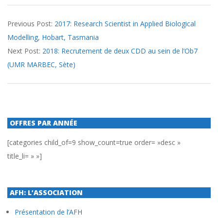
2018-
Previous Post:
2017: Research Scientist in Applied Biological
02-
Modelling, Hobart, Tasmania
14
Next Post:
2018: Recrutement de deux CDD au sein de l’Ob7
(UMR MARBEC, Sète)
OFFRES PAR ANNÉE
[categories child_of=9 show_count=true order= »desc »
title_li= » »]
AFH: L’ASSOCIATION
Présentation de l’AFH