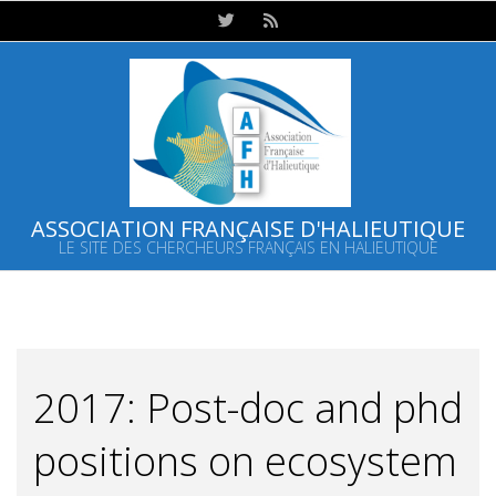
Skip
to
content
ASSOCIATION FRANÇAISE D'HALIEUTIQUE
LE SITE DES CHERCHEURS FRANÇAIS EN HALIEUTIQUE
Primary
Navigation
Menu
2017: Post-doc and phd
positions on ecosystem