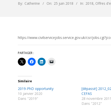
By:
Catherine
On:
25 juin 2018
In:
2018
,
Offres d'
https://www.civilservicejobs.service.gov.uk/csr/jobs.cgi?
PARTAGER :
Similaire
2019-PhD opportunity
[dépassé] 2012_02
10 janvier 2020
CEFAS
Dans "2019"
28 novembre 201
Dans "2012"