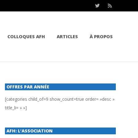
COLLOQUES AFH
ARTICLES
À PROPOS
OFFRES PAR ANNÉE
[categories child_of=9 show_count=true order= »desc »
title_li= » »]
AFH: L’ASSOCIATION