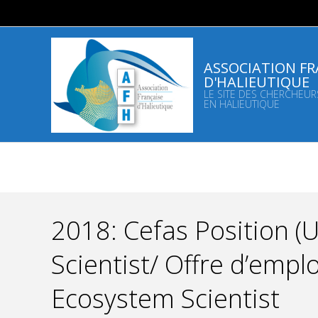
Skip
to
content
ASSOCIATION FR
D'HALIEUTIQUE
LE SITE DES CHERCHEUR
EN HALIEUTIQUE
2018: Cefas Position (
Scientist/ Offre d’emplo
Ecosystem Scientist