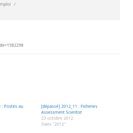
emploi
jcode=1582298
 : Postes au
[dépassé] 2012_11 : Fisheries
Assessment Scientist
1
23 octobre 2012
Dans "2012"