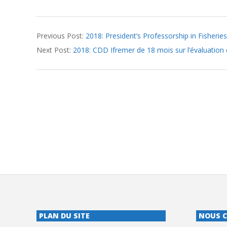
2018-
Previous Post:
2018: President’s Professorship in Fisheri
06-
Next Post:
2018: CDD Ifremer de 18 mois sur l’évaluation
25
PLAN DU SITE
NOUS 