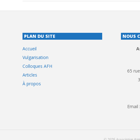
PLAN DU SITE
NOUS 
Accueil
A
Vulgarisation
Colloques AFH
65 rue
Articles
À propos
Email 
© 2026
Association fran