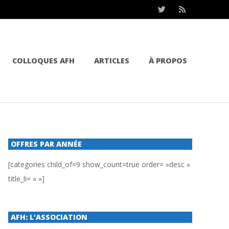
COLLOQUES AFH
ARTICLES
À PROPOS
OFFRES PAR ANNÉE
[categories child_of=9 show_count=true order= »desc »
title_li= » »]
AFH: L’ASSOCIATION