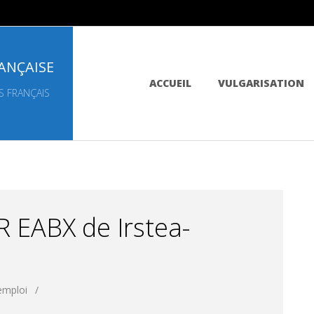
ANÇAISE
Primary
ACCUEIL
VULGARISATION
Navigation
S FRANÇAIS
Menu
R EABX de Irstea-
emploi