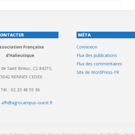
CONTACTER
MÉTA
ssociation Française
Connexion
d’Halieutique
Flux des publications
Flux des commentaires
 de Saint Brieuc, CS 84215,
Site de WordPress-FR
35042 RENNES CEDEX
Tél. : 02 23 48 55 36
:
afh@agrocampus-ouest.fr
çaise d'halieutique
. Designed by
Sébastien Rochette
using
Responsive Brix WordPress Theme