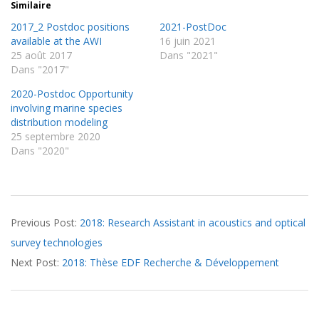
Similaire
2017_2 Postdoc positions
2021-PostDoc
available at the AWI
16 juin 2021
25 août 2017
Dans "2021"
Dans "2017"
2020-Postdoc Opportunity
involving marine species
distribution modeling
25 septembre 2020
Dans "2020"
2018-
Previous Post:
2018: Research Assistant in acoustics and optical
06-
survey technologies
26
Next Post:
2018: Thèse EDF Recherche & Développement