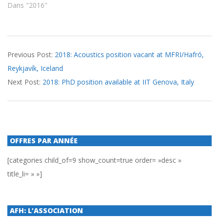
Dans "2016"
2018-
Previous Post:
2018: Acoustics position vacant at MFRI/Hafró,
06-
Reykjavík, Iceland
25
Next Post:
2018: PhD position available at IIT Genova, Italy
OFFRES PAR ANNÉE
[categories child_of=9 show_count=true order= »desc »
title_li= » »]
AFH: L’ASSOCIATION