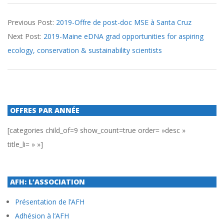
2020-
Previous Post:
2019-Offre de post-doc MSE à Santa Cruz
01-
Next Post:
2019-Maine eDNA grad opportunities for aspiring
10
ecology, conservation & sustainability scientists
OFFRES PAR ANNÉE
[categories child_of=9 show_count=true order= »desc »
title_li= » »]
AFH: L’ASSOCIATION
Présentation de l’AFH
Adhésion à l’AFH