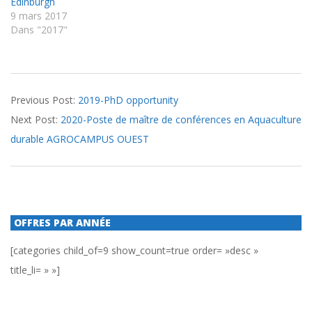
Edinburgh
9 mars 2017
Dans "2017"
2020-
Previous Post:
2019-PhD opportunity
01-
Next Post:
2020-Poste de maître de conférences en Aquaculture
10
durable AGROCAMPUS OUEST
OFFRES PAR ANNÉE
[categories child_of=9 show_count=true order= »desc »
title_li= » »]