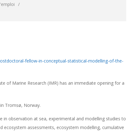
d'emploi
tdoctoral-fellow-in-conceptual-statistical-modelling-of-the-
ute of Marine Research (IMR) has an immediate opening for a
h in Tromsø, Norway.
 in observation at sea, experimental and modelling studies to
ated ecosystem assessments, ecosystem modelling, cumulative