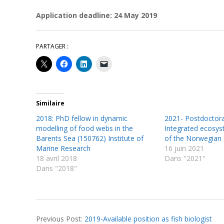
Application deadline: 24 May 2019
PARTAGER :
Similaire
2018: PhD fellow in dynamic
2021- Postdoctora
modelling of food webs in the
Integrated ecosy
Barents Sea (150762) Institute of
of the Norwegian
Marine Research
16 juin 2021
18 avril 2018
Dans "2021"
Dans "2018"
2019-
Previous Post:
2019-Available position as fish biologist
07-