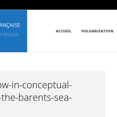
ANÇAISE
Primary
ACCUEIL
VULGARISATION
Navigation
S FRANÇAIS
Menu
ow-in-conceptual-
f-the-barents-sea-