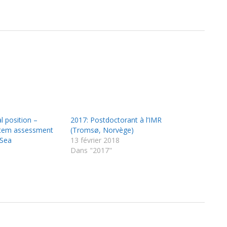
l position –
2017: Postdoctorant à l’IMR
stem assessment
(Tromsø, Norvège)
 Sea
13 février 2018
Dans "2017"