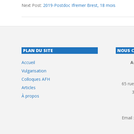
Next Post:
2019-Postdoc Ifremer Brest, 18 mois
25
PLAN DU SITE
NOUS 
Accueil
A
Vulgarisation
Colloques AFH
65 rue
Articles
À propos
Email 