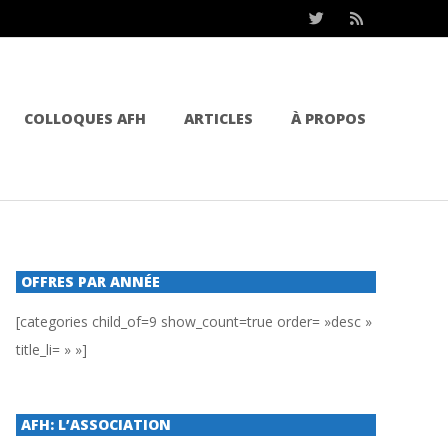
COLLOQUES AFH
ARTICLES
À PROPOS
OFFRES PAR ANNÉE
[categories child_of=9 show_count=true order= »desc »
title_li= » »]
AFH: L’ASSOCIATION