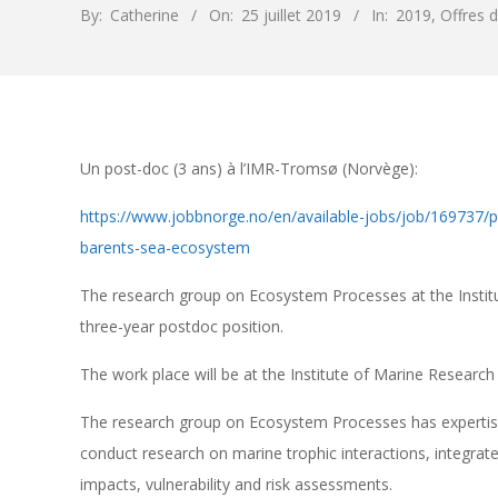
By:
Catherine
On:
25 juillet 2019
In:
2019
,
Offres 
Un post-doc (3 ans) à l’IMR-Tromsø (Norvège):
https://www.jobbnorge.no/en/available-jobs/job/169737/pos
barents-sea-ecosystem
The research group on Ecosystem Processes at the Instit
three-year postdoc position.
The work place will be at the Institute of Marine Researc
The research group on Ecosystem Processes has expertise
conduct research on marine trophic interactions, integr
impacts, vulnerability and risk assessments.