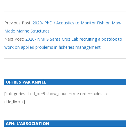
2020-
Previous Post:
2020- PhD / Acoustics to Monitor Fish on Man-
05-
Made Marine Structures
28
Next Post:
2020- NMFS Santa Cruz Lab recruiting a postdoc to
work on applied problems in fisheries management
OFFRES PAR ANNÉE
[categories child_of=9 show_count=true order= »desc »
title_li= » »]
AFH: L’ASSOCIATION