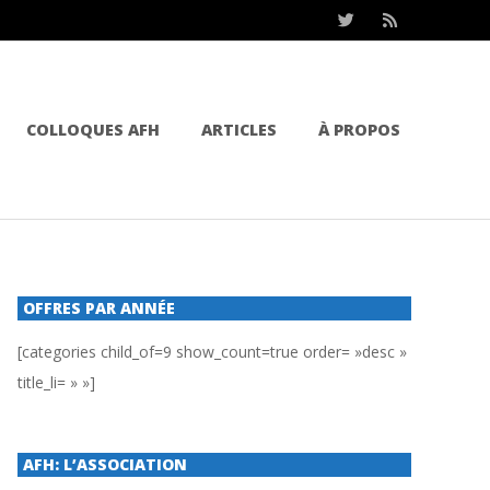
COLLOQUES AFH
ARTICLES
À PROPOS
OFFRES PAR ANNÉE
[categories child_of=9 show_count=true order= »desc »
title_li= » »]
AFH: L’ASSOCIATION