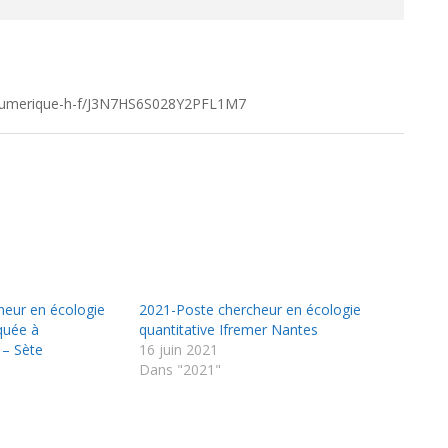
ie-numerique-h-f/J3N7HS6S028Y2PFL1M7
heur en écologie
2021-Poste chercheur en écologie
quée à
quantitative Ifremer Nantes
 – Sète
16 juin 2021
Dans "2021"