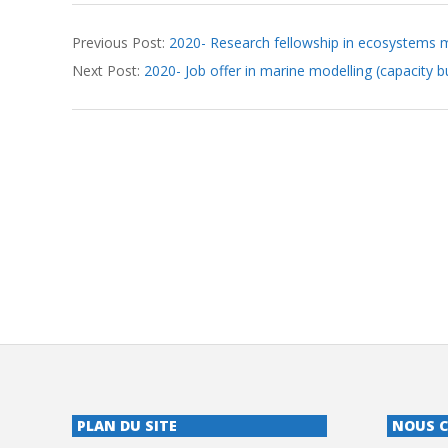
2020-
Previous Post:
2020- Research fellowship in ecosystems mo
05-
Next Post:
2020- Job offer in marine modelling (capacity b
28
PLAN DU SITE
NOUS 