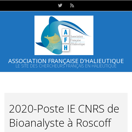
Skip
to
content
ASSOCIATION FRANÇAISE D'HALIEUTIQUE
LE SITE DES CHERCHEURS FRANÇAIS EN HALIEUTIQUE
Primary
Navigation
Menu
2020-Poste IE CNRS de
Bioanalyste à Roscoff