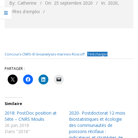
By:
Catherine
On:
25 septembre 2020
In:
2020
,
Offres d'emploi
Concours-CNRS-IE-bioanalyses-marines-Roscoff
Télécharger
PARTAGER :
Similaire
2018: PostDoc position at
2020- Postdoctorat 12 mois
Sète – CNRS Moulis
Biostatistiques et écologie
26 juin 2018
des communautés de
Dans "2018"
poissons récifaux :
indicateurs et stratégies de