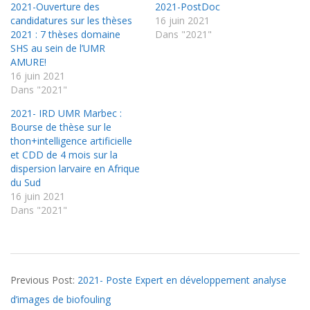
2021-Ouverture des
2021-PostDoc
candidatures sur les thèses
16 juin 2021
2021 : 7 thèses domaine
Dans "2021"
SHS au sein de l’UMR
AMURE!
16 juin 2021
Dans "2021"
2021- IRD UMR Marbec :
Bourse de thèse sur le
thon+intelligence artificielle
et CDD de 4 mois sur la
dispersion larvaire en Afrique
du Sud
16 juin 2021
Dans "2021"
2021-
Previous Post:
2021- Poste Expert en développement analyse
06-
d’images de biofouling
16