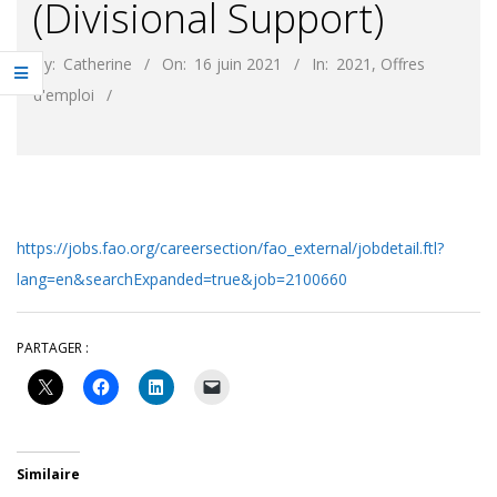
(Divisional Support)
By:
Catherine
On:
16 juin 2021
In:
2021
,
Offres
d'emploi
https://jobs.fao.org/careersection/fao_external/jobdetail.ftl?
lang=en&searchExpanded=true&job=2100660
PARTAGER :
Similaire