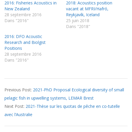
2016: Fisheries Acoustics in
2018: Acoustics position
New Zealand
vacant at MFRI/Hafró,
28 septembre 2016
Reykjavík, Iceland
Dans "2016"
25 juin 2018
Dans "2018"
2016: DFO Acoustic
Research and Biolgist
Positions
28 septembre 2016
Dans "2016"
2021-
Previous Post:
2021-PhD Proposal Ecological diversity of small
06-
pelagic fish in upwelling systems, LEMAR Brest
16
Next Post:
2021-Thèse sur les quotas de pêche en co-tutelle
avec l’Australie