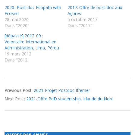
2020- Post-doc Ecopath with
2017: Offre de post-doc aux
Ecosim
Açores
28 mai 2020
5 octobre 2017
Dans "2020"
Dans "2017"
[dépassé] 2012_09 :
Volontaire International en
Administration, Lima, Pérou
19 mars 2012
Dans "2012"
2021-
Previous Post:
2021-Projet Postdoc Ifremer
06-
Next Post:
2021-Offre PdD studentship, Irlande du Nord
16
OFFRES PAR ANNÉE