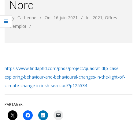
Nord
By:
Catherine
On:
16 juin 2021
In:
2021
,
Offres
d'emploi
https://www.findaphd.com/phds/project/quadrat-dtp-case-
exploring-behaviour-and-behavioural-changes-in-the-light-of-
climate-change-in-irish-sea-cod/?p125534
PARTAGER :