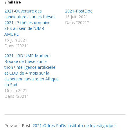
Similaire
2021-Ouverture des
2021-PostDoc
candidatures sur les thèses
16 juin 2021
2021 : 7 thèses domaine
Dans "2021"
SHS au sein de l’UMR
AMURE!
16 juin 2021
Dans "2021"
2021- IRD UMR Marbec :
Bourse de thèse sur le
thon+intelligence artificielle
et CDD de 4 mois sur la
dispersion larvaire en Afrique
du Sud
16 juin 2021
Dans "2021"
2021-
Previous Post:
2021-Offres PhDs Instituto de Investigacións
06-