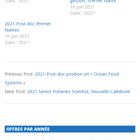
Dans "2021"
gestion, Ifremer Nante
16 juin 2021
Dans "2021"
2021-Post-doc Ifremer
Nantes
16 juin 2021
Dans "2021"
2021-
Previous Post:
2021-Post-doc position on « Ocean Food
06-
Systems »
16
Next Post:
2021-Senior Fisheries Scientist, Nouvelle Calédonie
OFFRES PAR ANNÉE