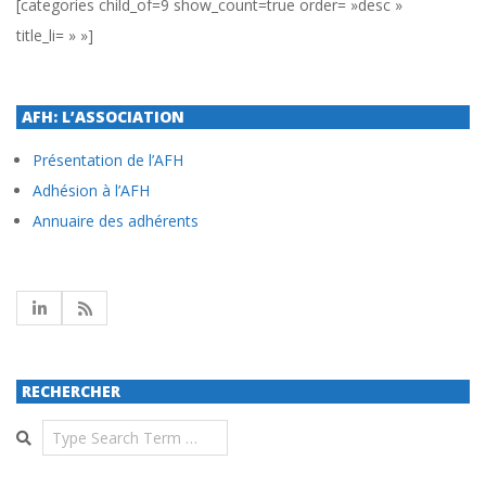
[categories child_of=9 show_count=true order= »desc »
title_li= » »]
AFH: L’ASSOCIATION
Présentation de l’AFH
Adhésion à l’AFH
Annuaire des adhérents
RECHERCHER
Search