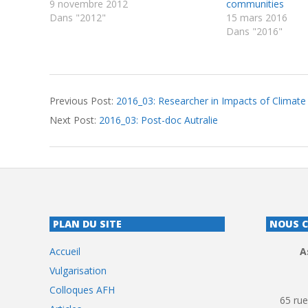
9 novembre 2012
communities
Dans "2012"
15 mars 2016
Dans "2016"
2016-
Previous Post:
2016_03: Researcher in Impacts of Climat
04-
Next Post:
2016_03: Post-doc Autralie
20
PLAN DU SITE
NOUS 
Accueil
A
Vulgarisation
Colloques AFH
65 rue