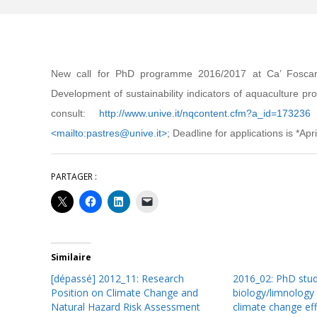
New call for PhD programme 2016/2017 at Ca’ Foscari 
Development of sustainability indicators of aquaculture p
consult:
http://www.unive.it/nqcontent.cfm?a_id=173236
<mailto:
pastres@unive.it>
; Deadline for applications is *Apr
PARTAGER :
Similaire
[dépassé] 2012_11: Research
2016_02: PhD stud
Position on Climate Change and
biology/limnology
Natural Hazard Risk Assessment
climate change eff