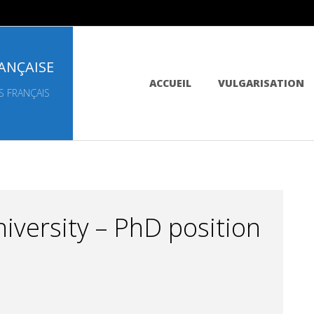
ANÇAISE
Primary
ACCUEIL
VULGARISATION
Navigation
S FRANÇAIS
Menu
iversity – PhD position