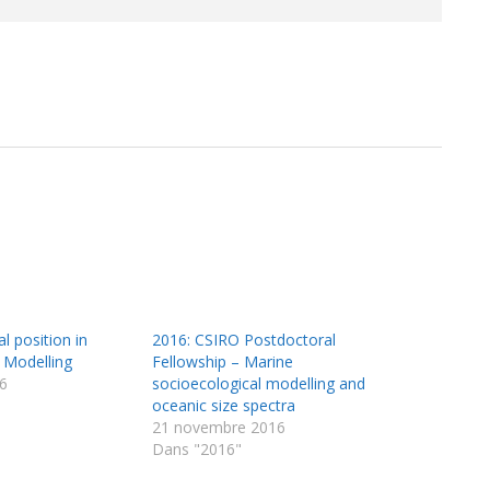
l position in
2016: CSIRO Postdoctoral
 Modelling
Fellowship – Marine
6
socioecological modelling and
oceanic size spectra
21 novembre 2016
Dans "2016"