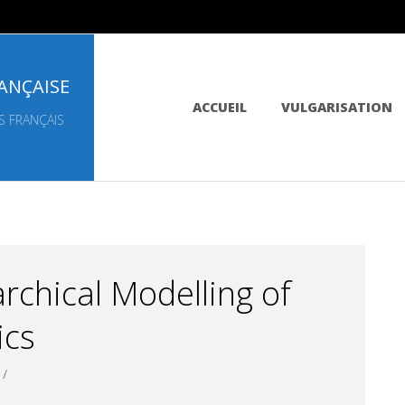
ANÇAISE
Primary
ACCUEIL
VULGARISATION
Navigation
S FRANÇAIS
Menu
rchical Modelling of
ics