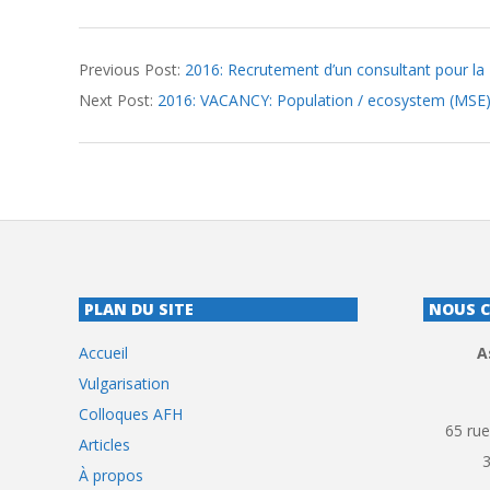
2016-
Previous Post:
2016: Recrutement d’un consultant pour 
09-
Next Post:
2016: VACANCY: Population / ecosystem (MSE
28
PLAN DU SITE
NOUS 
Accueil
A
Vulgarisation
Colloques AFH
65 rue
Articles
À propos