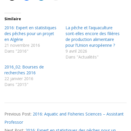
Similaire
2016: Expert en statistiques
La pêche et l’aquaculture
des pêches pour un projet
sont-elles encore des filières
en Algérie
de production alimentaire
21 novembre 2016
pour l’Union européenne ?
Dans "2016"
9 avril 2026
Dans "Actualités"
2016_02: Bourses de
recherches 2016
22 janvier 2016
Dans "2015"
2016-
Previous Post:
2016: Aquatic and Fisheries Sciences – Assistant
11-
Professor
21
Next Post:
2016: Expert en statistiques des pêches pour un