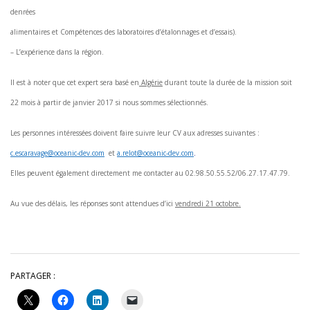
denrées
alimentaires et Compétences des laboratoires d’étalonnages et d’essais).
– L’expérience dans la région.
Il est à noter que cet expert sera basé en
Algérie
durant toute la durée de la mission soit
22 mois à partir de janvier 2017 si nous sommes sélectionnés.
Les personnes intéressées doivent faire suivre leur CV aux adresses suivantes :
c.escaravage@oceanic-dev.com
et
a.relot@oceanic-dev.com
.
Elles peuvent également directement me contacter au 02.98.50.55.52/06.27.17.47.79.
Au vue des délais, les réponses sont attendues d’ici
vendredi 21 octobre.
PARTAGER :