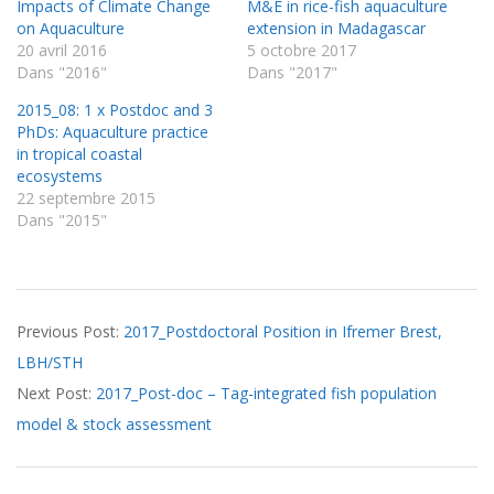
Impacts of Climate Change
M&E in rice-fish aquaculture
on Aquaculture
extension in Madagascar
20 avril 2016
5 octobre 2017
Dans "2016"
Dans "2017"
2015_08: 1 x Postdoc and 3
PhDs: Aquaculture practice
in tropical coastal
ecosystems
22 septembre 2015
Dans "2015"
2017-
Previous Post:
2017_Postdoctoral Position in Ifremer Brest,
08-
LBH/STH
25
Next Post:
2017_Post-doc – Tag-integrated fish population
model & stock assessment