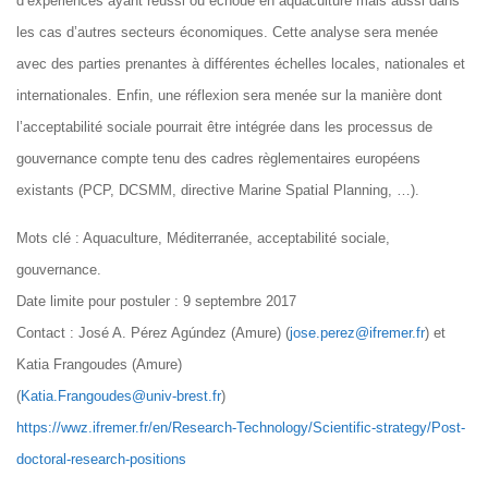
d’expériences ayant réussi ou échoué en aquaculture mais aussi dans
les cas d’autres secteurs économiques. Cette analyse sera menée
avec des parties prenantes à différentes échelles locales, nationales et
internationales. Enfin, une réflexion sera menée sur la manière dont
l’acceptabilité sociale pourrait être intégrée dans les processus de
gouvernance compte tenu des cadres règlementaires européens
existants (PCP, DCSMM, directive Marine Spatial Planning, …).
Mots clé : Aquaculture, Méditerranée, acceptabilité sociale,
gouvernance.
Date limite pour postuler : 9 septembre 2017
Contact : José A. Pérez Agúndez (Amure) (
jose.perez@ifremer.fr
) et
Katia Frangoudes (Amure)
(
Katia.Frangoudes@univ-brest.fr
)
https://wwz.ifremer.fr/en/Research-Technology/Scientific-strategy/Post-
doctoral-research-positions