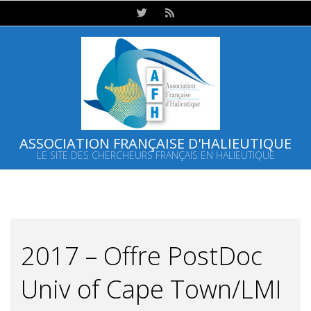
Skip
to
content
ASSOCIATION FRANÇAISE D'HALIEUTIQUE
LE SITE DES CHERCHEURS FRANÇAIS EN HALIEUTIQUE
Primary
Navigation
Menu
2017 – Offre PostDoc
Univ of Cape Town/LMI