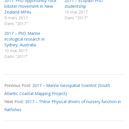
2017: PhD opportunity: rock
2017 – Ecopath PhD
lobster movement in New
studentship
Zealand MPAs
10 mai 2017
9 mars 2017
Dans "2017"
Dans "2017"
2017 – PhD Marine
ecological research in
Sydney, Australia
10 mai 2017
Dans "2017"
2017-
Previous Post:
2017 – Marine Geospatial Scientist (South
05-
Atlantic Coastal Mapping Project)
10
Next Post:
2017 – Thèse Physical drivers of nursery function in
flatfishes