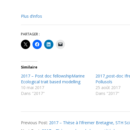
Plus d’infos
PARTAGER :
Similaire
2017 – Post doc fellowshipMarine
2017_post-doc Ifr
Ecological trait based modelling
Pollusols
10 mai 2017
25 août 2017
Dans "2017"
Dans "2017"
2017-
Previous Post:
2017 – Thèse à l’Ifremer Bretagne, STH Sc
05-