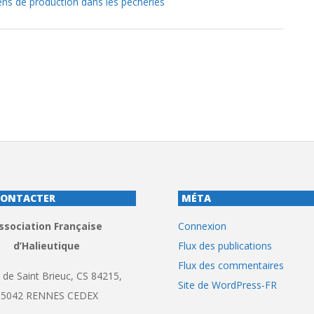
ns de production dans les pêcheries
CONTACTER
MÉTA
ssociation Française
Connexion
d’Halieutique
Flux des publications
Flux des commentaires
 de Saint Brieuc, CS 84215,
Site de WordPress-FR
35042 RENNES CEDEX