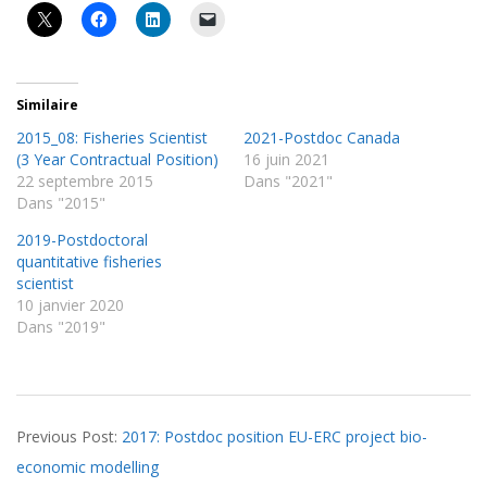
Similaire
2015_08: Fisheries Scientist
2021-Postdoc Canada
(3 Year Contractual Position)
16 juin 2021
22 septembre 2015
Dans "2021"
Dans "2015"
2019-Postdoctoral
quantitative fisheries
scientist
10 janvier 2020
Dans "2019"
2017-
Previous Post:
2017: Postdoc position EU-ERC project bio-
03-
economic modelling
09