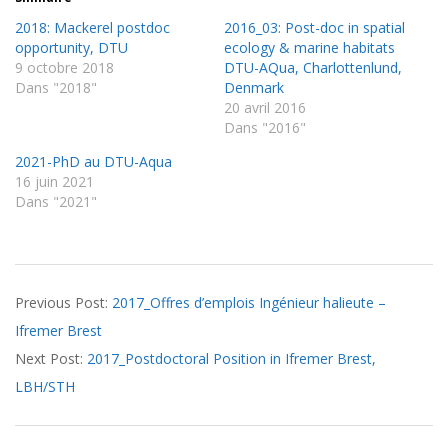
2018: Mackerel postdoc
2016_03: Post-doc in spatial
opportunity, DTU
ecology & marine habitats
9 octobre 2018
DTU-AQua, Charlottenlund,
Dans "2018"
Denmark
20 avril 2016
Dans "2016"
2021-PhD au DTU-Aqua
16 juin 2021
Dans "2021"
2017-
Previous Post:
2017_Offres d’emplois Ingénieur halieute –
08-
Ifremer Brest
25
Next Post:
2017_Postdoctoral Position in Ifremer Brest,
LBH/STH