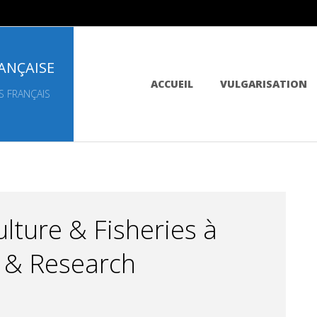
ANÇAISE
Primary
ACCUEIL
VULGARISATION
Navigation
S FRANÇAIS
Menu
ture & Fisheries à
 & Research