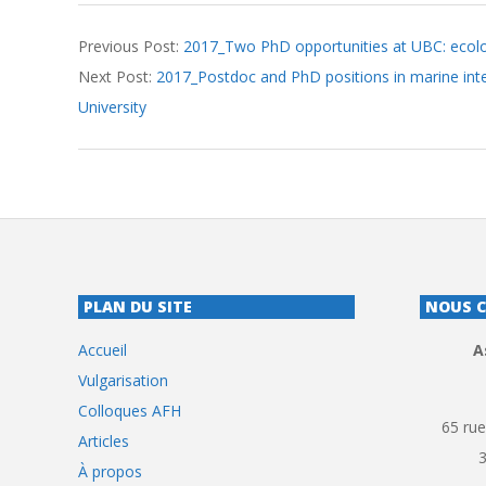
2017-
Previous Post:
2017_Two PhD opportunities at UBC: ecolo
08-
Next Post:
2017_Postdoc and PhD positions in marine inter
25
University
PLAN DU SITE
NOUS 
Accueil
A
Vulgarisation
Colloques AFH
65 rue
Articles
À propos