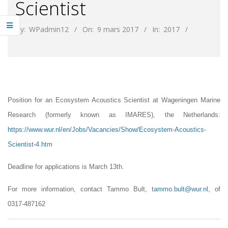
Scientist
By:
WPadmin12
On:
9 mars 2017
In:
2017
Position for an Ecosystem Acoustics Scientist at Wageningen Marine
Research (formerly known as IMARES), the Netherlands:
https://www.wur.nl/en/Jobs/Vacancies/Show/Ecosystem-Acoustics-
Scientist-4.htm
Deadline for applications is March 13th.
For more information, contact Tammo Bult,
tammo.bult@wur.nl
, of
0317-487162