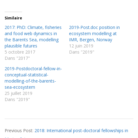
Similaire
2017: PhD: Climate, fisheries
2019-Post.doc position in
and food web dynamics in
ecosystem modelling at
the Barents Sea, modelling
IMR, Bergen, Norway
plausible futures
12 juin 2019
5 octobre 2017
Dans "2019"
Dans "2017"
2019-Postdoctoral-fellow-in-
conceptual-statistical-
modelling-of-the-barents-
sea-ecosystem
25 juillet 2019
Dans "2019"
2018-
Previous Post:
2018: International post-doctoral fellowships in
04-