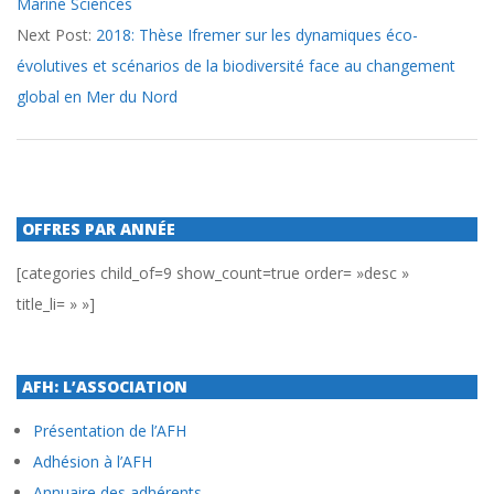
Marine Sciences
18
Next Post:
2018: Thèse Ifremer sur les dynamiques éco-
évolutives et scénarios de la biodiversité face au changement
global en Mer du Nord
OFFRES PAR ANNÉE
[categories child_of=9 show_count=true order= »desc »
title_li= » »]
AFH: L’ASSOCIATION
Présentation de l’AFH
Adhésion à l’AFH
Annuaire des adhérents