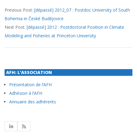
2012-
Previous Post:
[dépassé] 2012_07 : Postdoc University of South
06-
Bohemia in České Budějovice
21
Next Post:
[dépassé] 2012 : Postdoctoral Position in Climate
Modeling and Fisheries at Princeton University
AFH: L’ASSOCIATION
Présentation de l’AFH
Adhésion à l’AFH
Annuaire des adhérents