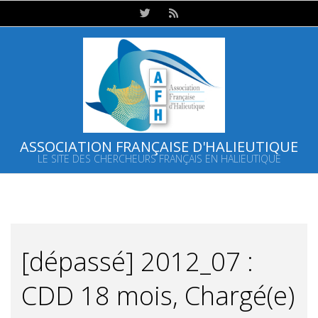
Skip
to
content
ASSOCIATION FRANÇAISE D'HALIEUTIQUE
LE SITE DES CHERCHEURS FRANÇAIS EN HALIEUTIQUE
Primary
Navigation
Menu
[dépassé] 2012_07 :
CDD 18 mois, Chargé(e)