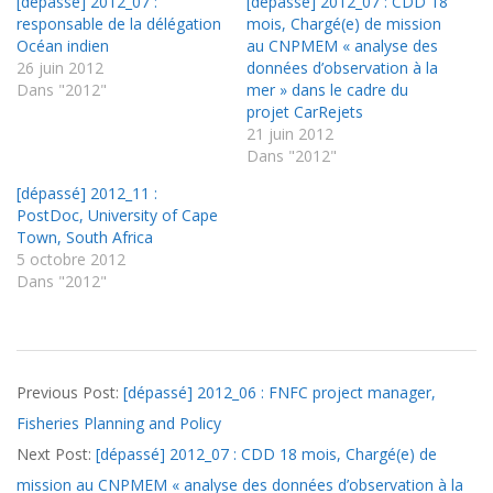
[dépassé] 2012_07 :
[dépassé] 2012_07 : CDD 18
responsable de la délégation
mois, Chargé(e) de mission
Océan indien
au CNPMEM « analyse des
26 juin 2012
données d’observation à la
Dans "2012"
mer » dans le cadre du
projet CarRejets
21 juin 2012
Dans "2012"
[dépassé] 2012_11 :
PostDoc, University of Cape
Town, South Africa
5 octobre 2012
Dans "2012"
2012-
Previous Post:
[dépassé] 2012_06 : FNFC project manager,
06-
Fisheries Planning and Policy
18
Next Post:
[dépassé] 2012_07 : CDD 18 mois, Chargé(e) de
mission au CNPMEM « analyse des données d’observation à la