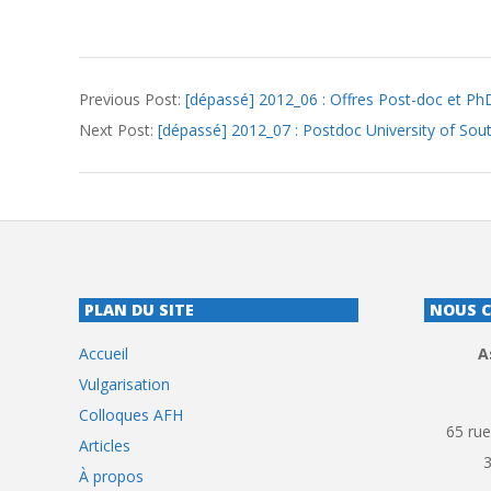
2012-
Previous Post:
[dépassé] 2012_06 : Offres Post-doc et Ph
06-
Next Post:
[dépassé] 2012_07 : Postdoc University of So
12
PLAN DU SITE
NOUS 
Accueil
A
Vulgarisation
Colloques AFH
65 rue
Articles
À propos