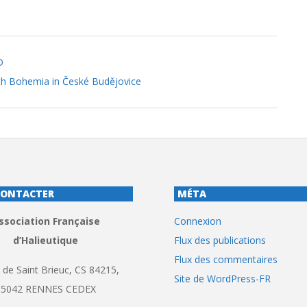
D
uth Bohemia in České Budějovice
CONTACTER
MÉTA
ssociation Française
Connexion
d’Halieutique
Flux des publications
Flux des commentaires
 de Saint Brieuc, CS 84215,
Site de WordPress-FR
35042 RENNES CEDEX