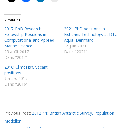
Similaire
2017_PhD Research
2021-PhD positions in
Fellowship Positions in
Fisheries Technology at DTU
Computational and Applied
Aqua, Denmark
Marine Science
16 juin 2021
25 août 2017
Dans "2021"
Dans "2017"
2016: ClimeFish, vacant
positions
9 mars 2017
Dans "2016"
2012-
Previous Post:
2012_11: British Antarctic Survey, Population
10-
Modeller
12