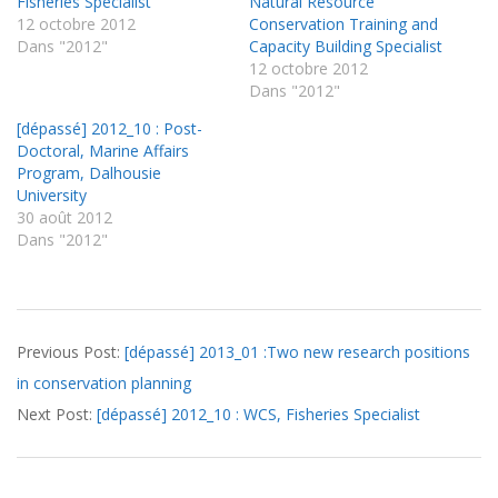
Fisheries Specialist
Natural Resource
12 octobre 2012
Conservation Training and
Dans "2012"
Capacity Building Specialist
12 octobre 2012
Dans "2012"
[dépassé] 2012_10 : Post-
Doctoral, Marine Affairs
Program, Dalhousie
University
30 août 2012
Dans "2012"
2012-
Previous Post:
[dépassé] 2013_01 :Two new research positions
10-
in conservation planning
12
Next Post:
[dépassé] 2012_10 : WCS, Fisheries Specialist