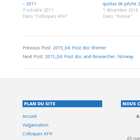
– 2011
quotas de pêche 
7 octobre 2011
1 décembre 2016
Dans "Colloques AFH"
Dans "Presse"
2015-
Previous Post:
2015_04: Post doc Ifremer
09-
Next Post:
2015_04: Post doc and Researcher, Norway
22
PLAN DU SITE
NOUS 
Accueil
A
Vulgarisation
Colloques AFH
65 rue