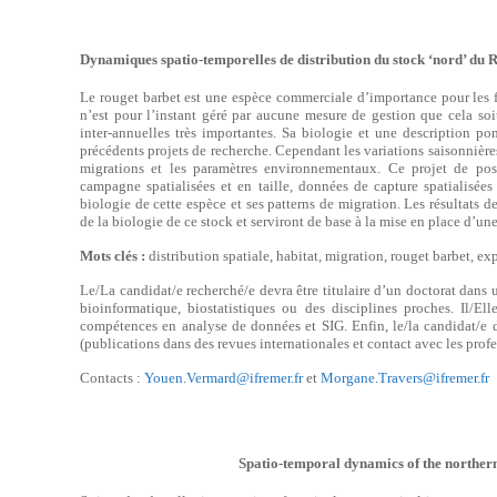
Dynamiques spatio-temporelles de distribution du stock ‘nord’ du R
Le rouget barbet est une espèce commerciale d’importance pour les 
n’est pour l’instant géré par aucune mesure de gestion que cela s
inter-annuelles très importantes. Sa biologie et une description po
précédents projets de recherche. Cependant les variations saisonnières 
migrations et les paramètres environnementaux. Ce projet de post
campagne spatialisées et en taille, données de capture spatialisées
biologie de cette espèce et ses patterns de migration. Les résultats 
de la biologie de ce stock et serviront de base à la mise en place d’un
Mots clés :
distribution spatiale, habitat, migration, rouget barbet, ex
Le/La candidat/e recherché/e devra être titulaire d’un doctorat dans
bioinformatique, biostatistiques ou des disciplines proches. Il/El
compétences en analyse de données et SIG. Enfin, le/la candidat/e 
(publications dans des revues internationales et contact avec les profe
Contacts :
Youen.Vermard@ifremer.fr
et
Morgane.Travers@ifremer.fr
Spatio-temporal dynamics of the northern