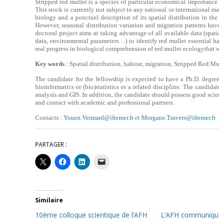
Stripped red mullet is a species of particular economical importance
This stock is currently not subject to any national or international 
biology and a ponctuel description of its spatial distribution in th
However, seasonal distribution variation and migration patterns hav
doctoral project aims at taking advantage of all available data (spat
data, environmental parameters…) to identify red mullet essential ha
real progress in biological comprehension of red mullet ecologythat 
Key words
: Spatial distribution, habitat, migration, Stripped Red Mu
The candidate for the fellowship is expected to have a Ph.D. degree
bioinformatics or (bio)statistics or a related discipline. The candid
analysis and GIS. In addition, the candidate should possess good sci
and contact with academic and professional partners.
Contacts :
Youen.Vermard@ifremer.fr
et
Morgane.Travers@ifremer.fr
PARTAGER :
Similaire
10ème colloque scientique de l’AFH
L’AFH communique 