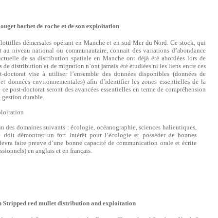
ouget barbet de roche et de son exploitation
flottilles démersales opérant en Manche et en sud Mer du Nord. Ce stock, qui
oit au niveau national ou communautaire, connait des variations d’abondance
nctuelle de sa distribution spatiale en Manche ont déjà été abordées lors de
de distribution et de migration n’ont jamais été étudiées ni les liens entre ces
-doctorat vise à utiliser l’ensemble des données disponibles (données de
 et données environnementales) afin d’identifier les zones essentielles de la
de ce post-doctorat seront des avancées essentielles en terme de compréhension
e gestion durable.
ploitation
 un des domaines suivants : écologie, océanographie, sciences halieutiques,
le doit démontrer un fort intérêt pour l’écologie et posséder de bonnes
devra faire preuve d’une bonne capacité de communication orale et écrite
ssionnels) en anglais et en français.
 Stripped red mullet distribution and exploitation