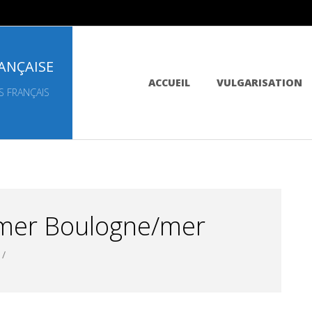
ANÇAISE
Primary
ACCUEIL
VULGARISATION
Navigation
S FRANÇAIS
Menu
emer Boulogne/mer