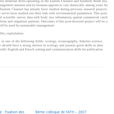
 for demersal fleets operating in the Eastern Channel and Southern North Sea.
management measure and its biomass appears to vary drastically among years. Its
e Eastern Channel has already been studied during previous research projects.
e never been studied nor their link with environmental parameters. This post-
ial scientific survey data with body size information, spatial commercial catch
bitat and migration patterns. Outcomes of this post-doctoral project will be a
will be used for sustainable management
llet, exploitation
 in one of the following fields: ecology, oceanography, fisheries science,
ate should have a strong interest in ecology and possess good skills in data
entific English and French writing and communication skills for publication
: Fixation des
8ème colloque de l’AFH – 2007