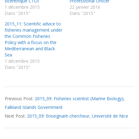
sicentifique CTOI
Professional Officer
1 décembre 2015
22 janvier 2016
Dans "2015"
Dans "2015"
2015_11: Scientific advice to
fisheries management under
the Common Fisheries
Policy with a focus on the
Mediterranean and Black
Sea
1 décembre 2015
Dans "2015"
2015-
Previous Post:
2015_09: Fisheries scientist (Marine Biology),
09-
Falkland Islands Government
22
Next Post:
2015_09: Enseignant-chercheur, Université de Nice