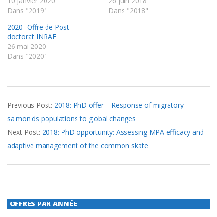
10 janvier 2020
26 juin 2018
Dans "2019"
Dans "2018"
2020- Offre de Post-
doctorat INRAE
26 mai 2020
Dans "2020"
2018-
Previous Post:
2018: PhD offer – Response of migratory
10-
salmonids populations to global changes
09
Next Post:
2018: PhD opportunity: Assessing MPA efficacy and
adaptive management of the common skate
OFFRES PAR ANNÉE